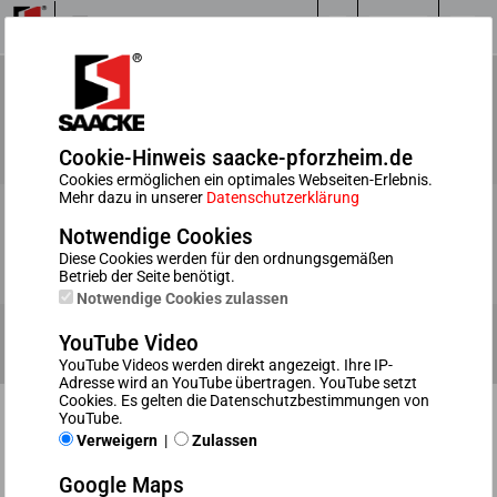
Kühlerwalzen
Schnecken- / Schneckenradwälzfräser
Turbinenfräser
Wälzfräser
Zahnstangenfräser
Cookie-Hinweis saacke-pforzheim.de
Formfräser
JUTEC-Generation
Cookies ermöglichen ein optimales Webseiten-Erlebnis.
Mehr dazu in unserer
Datenschutzerklärung
Notwendige Cookies
Diese Cookies werden für den ordnungsgemäßen
Betrieb der Seite benötigt.
Notwendige Cookies zulassen
YouTube Video
YouTube Videos werden direkt angezeigt. Ihre IP-
Adresse wird an YouTube übertragen. YouTube setzt
Cookies. Es gelten die Datenschutzbestimmungen von
YouTube.
Die JUTEC Generation überzeugt durch gewaltige
Verweigern
|
Zulassen
Erhöhung der Werkzeug-Standzeiten
Google Maps