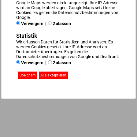
Die JUTEC Generation wurde bei den verschiedensten
Google Maps werden direkt angezeigt. Ihre IP-Adresse
wird an Google übertragen. Google Maps setzt keine
Automobilisten bis zum Lebensende der einzelnen
Cookies. Es gelten die Datenschutzbestimmungen von
Werkzeuge mit gleichbleibenden konstanten
Google.
Standmengen erprobt.
Verweigern
|
Zulassen
Das Ergebnis:
Bis zu 60 % mehr Standzeiten sind
Statistik
möglich
.
Wir erfassen Daten für Statistiken und Analysen. Es
werden Cookies gesetzt. Ihre IP-Adresse wird an
Drittanbieter übertragen. Es gelten die
Datenschutzbestimmungen von Google und Dealfront.
Verweigern
|
Zulassen
SAACKE JUTEC Werkzeuge Testbericht (PDF)
Alle akzeptieren